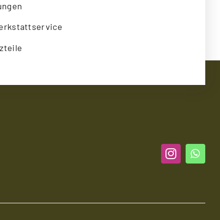
sungen
erkstattservice
zteile