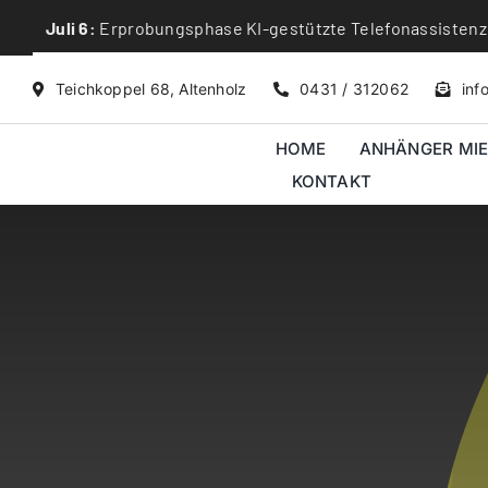
Skip
Juli 6:
Erprobungsphase KI-gestützte Telefonassistenz
to
content
Teichkoppel 68, Altenholz
0431 / 312062
inf
HOME
ANHÄNGER MI
KONTAKT