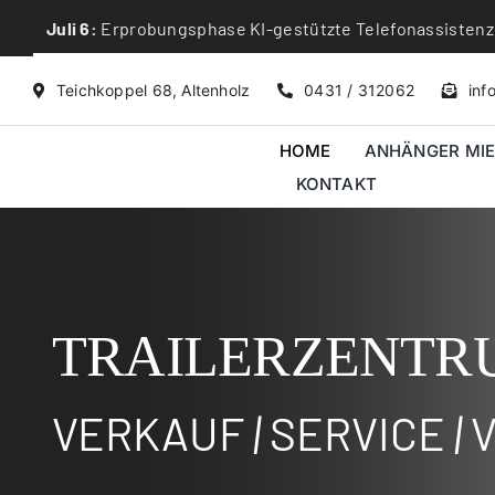
Skip
Juli 6:
Erprobungsphase KI-gestützte Telefonassistenz
to
content
Teichkoppel 68, Altenholz
0431 / 312062
inf
HOME
ANHÄNGER MI
KONTAKT
TRAILERZENTR
VERKAUF
|
SERVICE
|
V