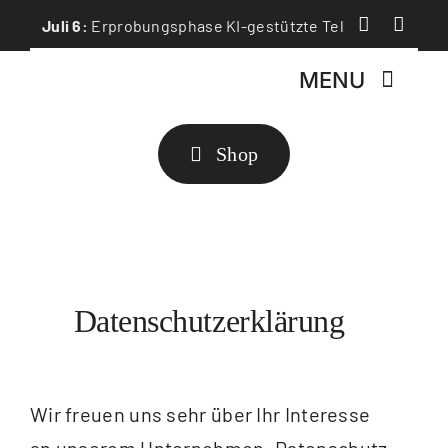
Skip


Juli 6:
Erprobungsphase KI-gestützte Telefonassistenz
to
MENU
content
Shop
HOME
ANHÄNGER MIETEN
ANHÄNGER KAUFEN
Datenschutzerklärung
ANHÄNGER SERVICE
ÜBER UNS
Wir freuen uns sehr über Ihr Interesse