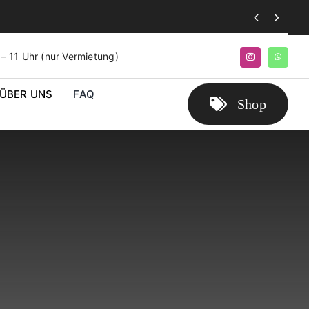


9 – 11 Uhr (nur Vermietung)
ÜBER UNS
FAQ
Shop