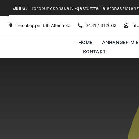
Skip
Juli 6:
Erprobungsphase KI-gestützte Telefonassistenz
to
content
Teichkoppel 68, Altenholz
0431 / 312062
inf
HOME
ANHÄNGER MIE
KONTAKT