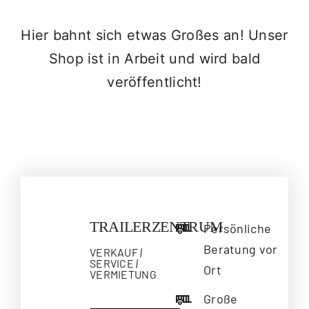
FAQ
Hier bahnt sich etwas Großes an! Unser
KONTAKT
Shop ist in Arbeit und wird bald
veröffentlicht!
TRAILERZENTRUM
Persönliche
Beratung vor
VERKAUF
|
SERVICE
|
Ort
VERMIETUNG
Große